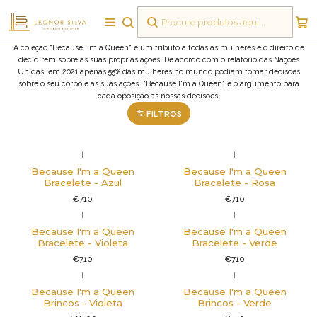
Because I'm a Queen
A coleção "Because I'm a Queen" é um tributo a todas as mulheres e o direito de
decidirem sobre as suas próprias ações. De acordo com o relatório das Nações
Unidas, em 2021 apenas 55% das mulheres no mundo podiam tomar decisões
sobre o seu corpo e as suas ações. "Because I'm a Queen" é o argumento para
cada oposição às nossas decisões.
FILTROS
|
|
Não Disponível
Because I'm a Queen
Because I'm a Queen
Bracelete - Azul
Bracelete - Rosa
€710
€710
|
|
Because I'm a Queen
Because I'm a Queen
Bracelete - Violeta
Bracelete - Verde
€710
€710
|
|
Because I'm a Queen
Because I'm a Queen
Brincos - Violeta
Brincos - Verde