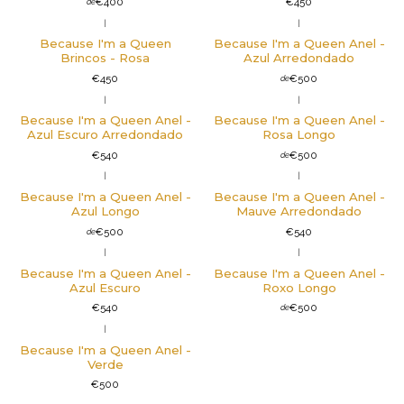
€400
€450
de
|
|
Because I'm a Queen
Because I'm a Queen Anel -
Brincos - Rosa
Azul Arredondado
€450
€500
de
|
|
Não Disponível
Because I'm a Queen Anel -
Because I'm a Queen Anel -
Azul Escuro Arredondado
Rosa Longo
€540
€500
de
|
|
Because I'm a Queen Anel -
Because I'm a Queen Anel -
Azul Longo
Mauve Arredondado
€500
€540
de
|
|
Não Disponível
Because I'm a Queen Anel -
Because I'm a Queen Anel -
Azul Escuro
Roxo Longo
€540
€500
de
|
Não Disponível
Because I'm a Queen Anel -
Verde
€500