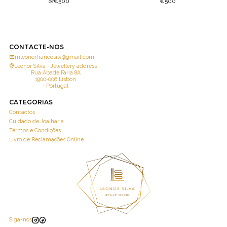
€500
€500
de
CONTACTE-NOS
mleonorfrancosilv@gmail.com
Leonor Silva - Jewellery address
Rua Abade Faria 8A
1900-006 Lisbon
- Portugal
CATEGORIAS
Contactos
Cuidado de Joalharia
Termos e Condições
Livro de Reclamações Online
Siga-nos