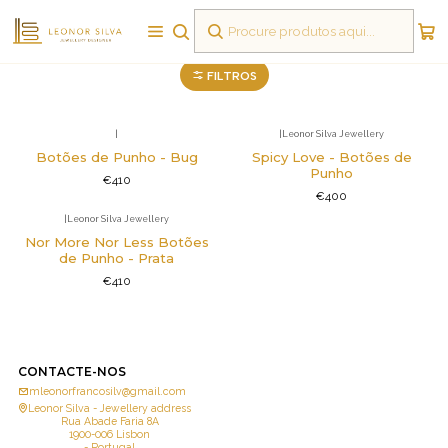
Cufflinks
FILTROS
|
|
Leonor Silva Jewellery
Botões de Punho - Bug
Spicy Love - Botões de
Punho
€410
€400
|
Leonor Silva Jewellery
Nor More Nor Less Botões
de Punho - Prata
€410
CONTACTE-NOS
mleonorfrancosilv@gmail.com
Leonor Silva - Jewellery address
Rua Abade Faria 8A
1900-006 Lisbon
- Portugal