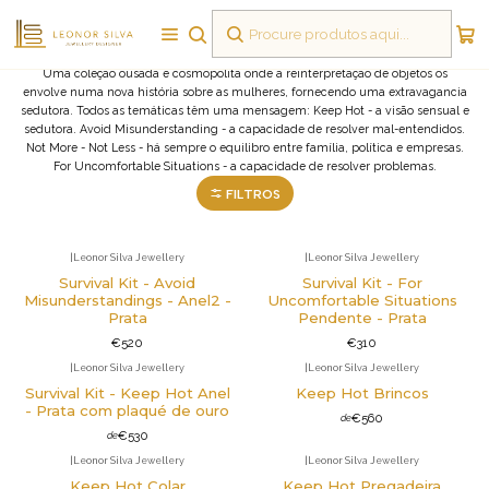
Survival Kit
Uma coleção ousada e cosmopolita onde a reinterpretação de objetos os
envolve numa nova história sobre as mulheres, fornecendo uma extravagancia
sedutora. Todos as temáticas têm uma mensagem: Keep Hot - a visão sensual e
sedutora. Avoid Misunderstanding - a capacidade de resolver mal-entendidos.
Not More - Not Less - há sempre o equilibro entre família, política e empresas.
For Uncomfortable Situations - a capacidade de resolver problemas.
FILTROS
|
Leonor Silva Jewellery
|
Leonor Silva Jewellery
Survival Kit - Avoid
Survival Kit - For
Misunderstandings - Anel2 -
Uncomfortable Situations
Prata
Pendente - Prata
€520
€310
|
Leonor Silva Jewellery
|
Leonor Silva Jewellery
Survival Kit - Keep Hot Anel
Keep Hot Brincos
- Prata com plaqué de ouro
€560
de
€530
de
|
Leonor Silva Jewellery
|
Leonor Silva Jewellery
Keep Hot Colar
Keep Hot Pregadeira