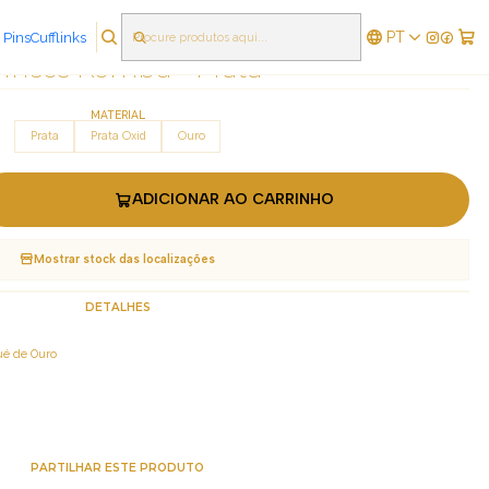
PT
 Pins
Cufflinks
|
rincos Kombu - Prata
MATERIAL
Prata
Prata Oxid
Ouro
ADICIONAR AO CARRINHO
Mostrar stock das localizações
DETALHES
ué de Ouro
PARTILHAR ESTE PRODUTO