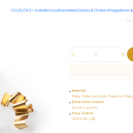
COLEÇÕES
Anéis
Brincos
Braceletes
Colares & Chokers
Pregadeiras &
B
Quantidade
Material:
Prata; Prata com Óxido; Prata com Plaq
Dimensões (sobre):
10 mm X 45 mm
Peso (sobre):
CERCA DE 3 GR