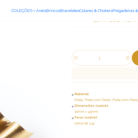
COLEÇÕES
Anéis
Brincos
Braceletes
Colares & Chokers
Pregadeiras &
Brincos Kom
Quantidade
Material:
Prata; Prata com Óxido; Prata com Plaq
Dimensões (sobre):
10mm x 45mm
Peso (sobre):
cerca de 3 gr