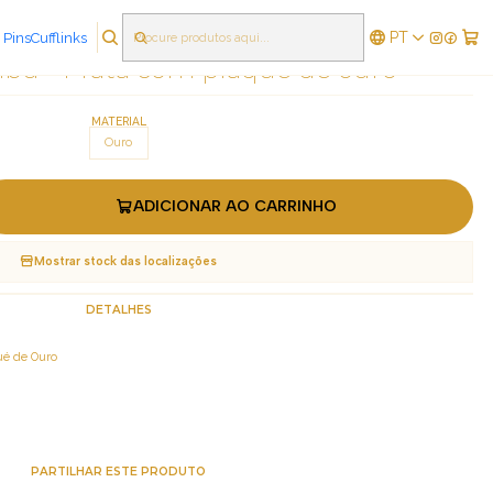
PT
 Pins
Cufflinks
|
bu - Prata com plaqué de ouro
MATERIAL
Ouro
ADICIONAR AO CARRINHO
Mostrar stock das localizações
DETALHES
ué de Ouro
PARTILHAR ESTE PRODUTO