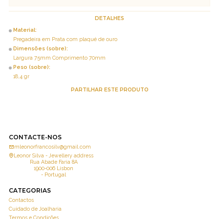
DETALHES
Material:
Pregadeira em Prata com plaqué de ouro
Dimensões (sobre):
Largura 75mm Comprimento 70mm
Peso (sobre):
18,4 gr
PARTILHAR ESTE PRODUTO
CONTACTE-NOS
mleonorfrancosilv@gmail.com
Leonor Silva - Jewellery address
Rua Abade Faria 8A
1900-006 Lisbon
- Portugal
CATEGORIAS
Contactos
Cuidado de Joalharia
Termos e Condições