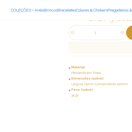
COLEÇÕES
Anéis
Brincos
Braceletes
Colares & Chokers
Pregadeiras &
Oh... My God!
Quantidade
Material:
Pendente em Prata
Dimensões (sobre):
Largura 75mm Comprimento 120mm
Peso (sobre):
35 gr