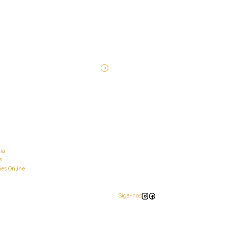
ia
s
es Online
Siga-nos