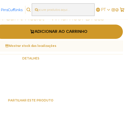
PT
 Pins
Cufflinks
|
 I Can't Resist - Wharhool Dress
ADICIONAR AO CARRINHO
Mostrar stock das localizações
DETALHES
PARTILHAR ESTE PRODUTO